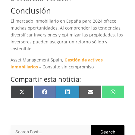
Conclusión
El mercado inmobiliario en España para 2024 ofrece
muchas oportunidades. Al comprender las tendencias,
diversificar inversiones y optimizar las propiedades, los
inversores pueden asegurar un retorno sólido y
sostenible.
Asset Management Spain,
Gestión de activos
inmobiliarios
– Consulte sin compromiso
Compartir esta noticia:
Share
Share
Share
Share
Share
on
on
on
on
on
X
Facebook
LinkedIn
Email
WhatsApp
(Twitter)