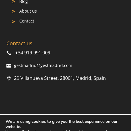
Blog
9
About us
9
Contact
9
Contact us
+34 919 991 009
gestmadrid@gestmadrid.com
29 Villanueva Street, 28001, Madrid, Spain
We are using cookies to give you the best experience on our
© 2022 AMS.
Privacy Policy
|
Cookies
|
Legal warning
|
website.
Created by
RunnA Digital