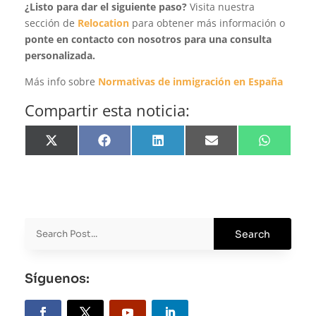
¿Listo para dar el siguiente paso?
Visita nuestra
sección de
Relocation
para obtener más información o
ponte en contacto con nosotros para una consulta
personalizada.
Más info sobre
Normativas de inmigración en España
Compartir esta noticia:
Share
Share
Share
Share
Share
on
on
on
on
on
X
Facebook
LinkedIn
Email
WhatsApp
(Twitter)
Síguenos: