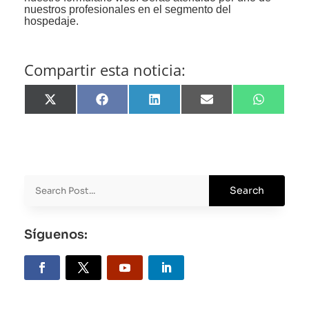
nuestros profesionales en el segmento del
hospedaje.
Compartir esta noticia:
Share
Share
Share
Share
Share
on
on
on
on
on
X
Facebook
LinkedIn
Email
WhatsApp
(Twitter)
Síguenos: