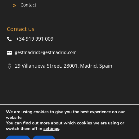
Contact
9
Contact us
+34 919 991 009
gestmadrid@gestmadrid.com
29 Villanueva Street, 28001, Madrid, Spain
We are using cookies to give you the best experience on our
© 2022 AMS.
Privacy Policy
|
Cookies
|
Legal warning
|
website.
Created by
RunnA Digital
You can find out more about which cookies we are using or
switch them off in
settings
.