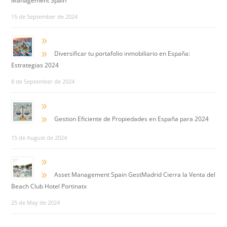
Management Spain
15 de September de 2024
9
9
Diversificar tu portafolio inmobiliario en España:
Estrategias 2024
8 de September de 2024
9
9
Gestion Eficiente de Propiedades en España para 2024
15 de August de 2024
9
9
Asset Management Spain GestMadrid Cierra la Venta del
Beach Club Hotel Portinatx
25 de May de 2024