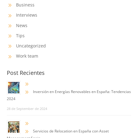
Business
9
Interviews
9
News
9
Tips
9
Uncategorized
9
Work team
9
Post Recientes
9
9
Inversión en Energías Renovables en España: Tendencias
2024
28 de September de 2024
9
9
Servicios de Relocation en España con Asset