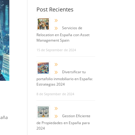
Post Recientes
9
9
Servicios de
Relocation en España con Asset
Management Spain
15 de September de 2024
9
9
Diversificar tu
portafolio inmobiliario en España:
Estrategias 2024
8 de September de 2024
9
9
Gestion Eficiente
paña
de Propiedades en España para
2024