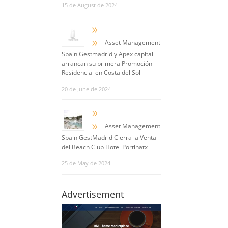
15 de August de 2024
9
9
Asset Management
Spain Gestmadrid y Apex capital
arrancan su primera Promoción
Residencial en Costa del Sol
20 de June de 2024
9
9
Asset Management
Spain GestMadrid Cierra la Venta
del Beach Club Hotel Portinatx
25 de May de 2024
Advertisement