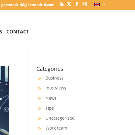
gestmadrid@gestmadrid.com
S
CONTACT
Categories
Business
9
Interviews
9
News
9
Tips
9
Uncategorized
9
Work team
9