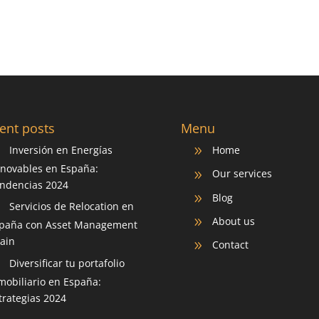
ent posts
Menu
Inversión en Energías
Home
9
9
novables en España:
Our services
9
ndencias 2024
Blog
9
Servicios de Relocation en
9
About us
9
paña con Asset Management
ain
Contact
9
Diversificar tu portafolio
9
mobiliario en España:
trategias 2024