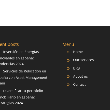
ent posts
Menu
Inversión en Energías
Home
9
9
novables en España:
Our services
9
ndencias 2024
Blog
9
Servicios de Relocation en
9
About us
9
paña con Asset Management
ain
Contact
9
Diversificar tu portafolio
9
mobiliario en España:
trategias 2024