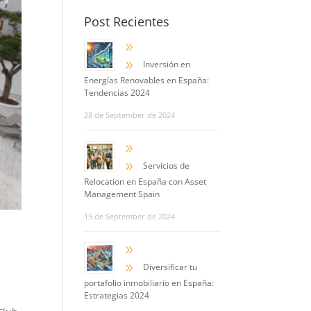
Post Recientes
9
9
Inversión en
Energías Renovables en España:
Tendencias 2024
28 de September de 2024
9
9
Servicios de
Relocation en España con Asset
Management Spain
15 de September de 2024
h
9
9
Diversificar tu
portafolio inmobiliario en España:
Estrategias 2024