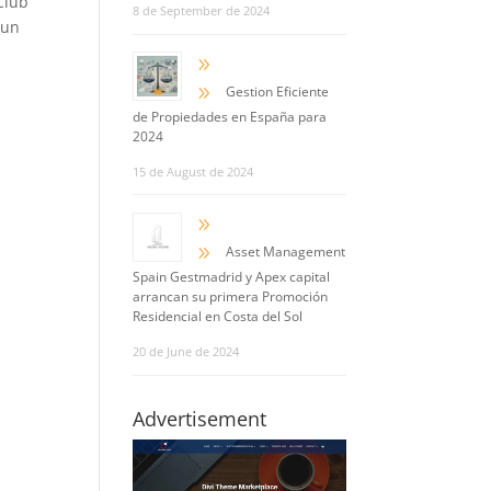
Club
8 de September de 2024
 un
9
9
Gestion Eficiente
de Propiedades en España para
2024
15 de August de 2024
9
9
Asset Management
Spain Gestmadrid y Apex capital
arrancan su primera Promoción
Residencial en Costa del Sol
20 de June de 2024
Advertisement