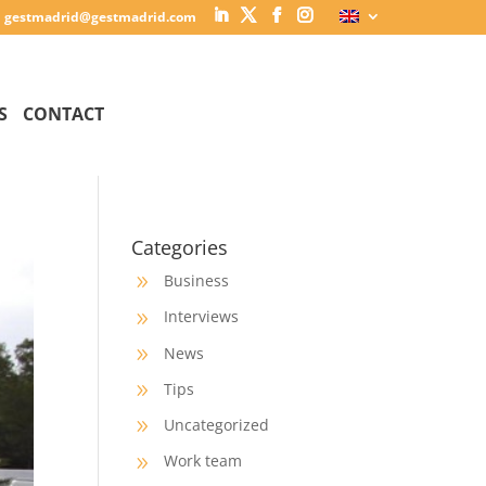
gestmadrid@gestmadrid.com
S
CONTACT
Categories
Business
9
Interviews
9
News
9
Tips
9
Uncategorized
9
Work team
9