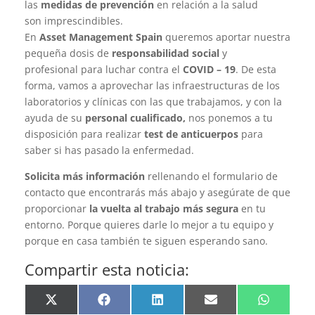
las
medidas de prevención
en relación a la salud
son imprescindibles.
En
Asset Management Spain
queremos aportar nuestra
pequeña dosis de
responsabilidad social
y
profesional para luchar contra el
COVID – 19
. De esta
forma, vamos a aprovechar las infraestructuras de los
laboratorios y clínicas con las que trabajamos, y con la
ayuda de su
personal cualificado,
nos ponemos a tu
disposición para realizar
test de anticuerpos
para
saber si has pasado la enfermedad.
Solicita más información
rellenando el formulario de
contacto que encontrarás más abajo y asegúrate de que
proporcionar
la vuelta al trabajo más segura
en tu
entorno. Porque quieres darle lo mejor a tu equipo y
porque en casa también te siguen esperando sano.
Compartir esta noticia:
Compartir
Compartir
Compartir
Compartir
Compartir
en
en
en
en
en