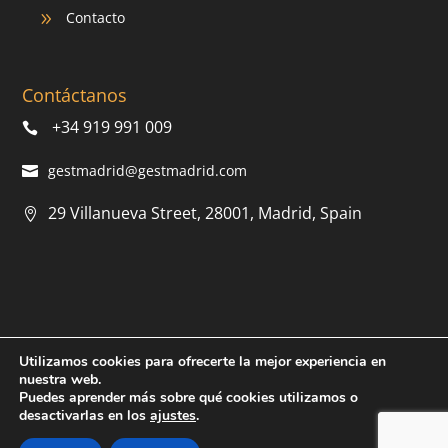
Contacto
9
Contáctanos
+34 919 991 009
gestmadrid@gestmadrid.com
29 Villanueva Street, 28001, Madrid, Spain
Utilizamos cookies para ofrecerte la mejor experiencia en
© 2022 AMS.
Política de privacidad
|
Política de cookies
|
nuestra web.
Aviso legal
| Diseñado por
RunnA Digital
Puedes aprender más sobre qué cookies utilizamos o
desactivarlas en los
ajustes
.