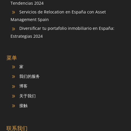
Tendencias 2024
Servicios de Relocation en España con Asset
9
Management Spain
Diversificar tu portafolio inmobiliario en España:
9
Estrategias 2024
菜单
家
9
我们的服务
9
博客
9
关于我们
9
接触
9
联系我们