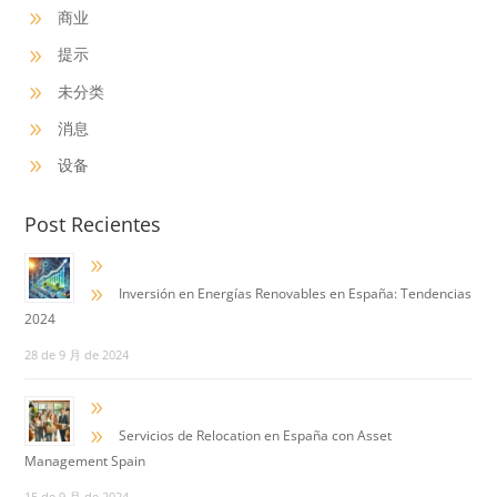
商业
9
提示
9
未分类
9
消息
9
设备
9
Post Recientes
9
9
Inversión en Energías Renovables en España: Tendencias
2024
28 de 9 月 de 2024
9
9
Servicios de Relocation en España con Asset
Management Spain
15 de 9 月 de 2024