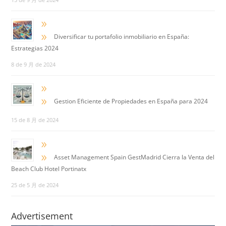
9
9
Diversificar tu portafolio inmobiliario en España:
Estrategias 2024
8 de 9 月 de 2024
9
9
Gestion Eficiente de Propiedades en España para 2024
15 de 8 月 de 2024
9
9
Asset Management Spain GestMadrid Cierra la Venta del
Beach Club Hotel Portinatx
25 de 5 月 de 2024
Advertisement