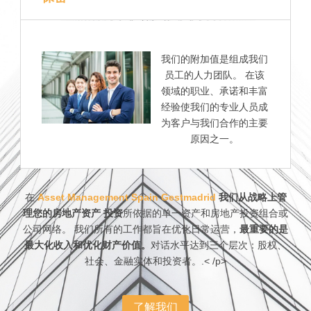
我们的附加值是组成我们
员工的人力团队。 在该
领域的职业、承诺和丰富
经验使我们的专业人员成
为客户与我们合作的主要
原因之一。
在
Asset Management Spain Gestmadrid
我们从战略上管
理您的房地产资产
投资
所依据的单一资产和房地产投资组合或
公司网络。 我们所有的工作都旨在优化日常运营，
最重要的是
最大化收入和优化财产价值。
对话水平达到三个层次：股权、
社会、金融实体和投资者。.< /p>
了解我们