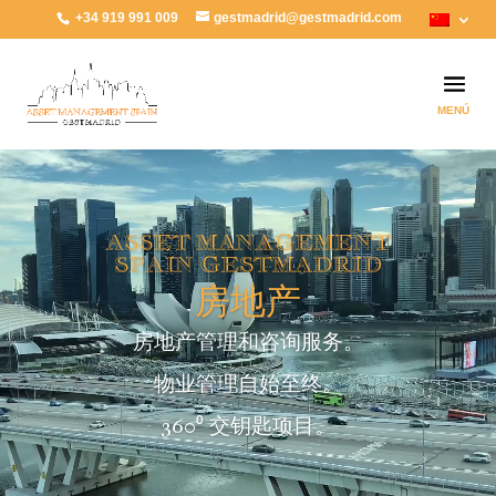
+34 919 991 009
gestmadrid@gestmadrid.com
视
频
播
放
ASSET MANAGEMENT
器
SPAIN GESTMADRID
房地产
房地产管理和咨询服务。
物业管理自始至终。
360⁰ 交钥匙项目。