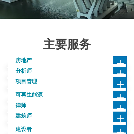
主要服务
L
房地产

L
分析师

L
项目管理
房地产

L
可再生能源
各类房地产资产的管理和推广。
分析师

L
律师
最佳投资分析师的专家建议。
项目管理

L
建筑师
项目开发资源的组织、规划和控制。
可再生能源

L
建设者
可再生能源园区评估。
律师