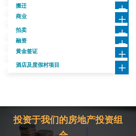

L
搬迁
各个法律分支的法律建议。
建筑师

L
商业
城市规划项目和程序的综合分析。
建设者

L
拍卖
各类资产的建设、维护、修复和改造。
搬迁

L
融资
我们管理移民到西班牙的所有必要程序。
商业

L
黄金签证
咨询、建议和业务评估。
拍卖

L
酒店及度假村项目
房地产市场以外的价格及其法律状况分析。
融资

向公司或个人提供贷款。
黄金签证
通过房地产投资在西班牙获得居住权。
酒店及度假村项目
设计、功能和承诺。
投资于我们的房地产投资组
合。