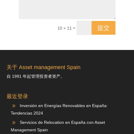
提交
=
10 + 11
关于 Asset management Spain
自 1991 年起管理投资者资产。
最近登录
9
Inversión en Energías Renovables en España:
Tendencias 2024
9
Servicios de Relocation en España con Asset
Management Spain