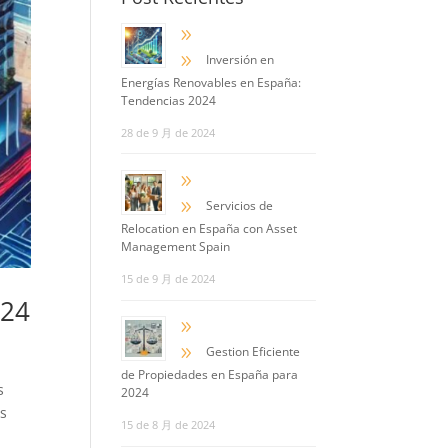
9
9
Inversión en
Energías Renovables en España:
Tendencias 2024
28 de 9 月 de 2024
9
9
Servicios de
Relocation en España con Asset
Management Spain
15 de 9 月 de 2024
024
9
9
Gestion Eficiente
de Propiedades en España para
s
2024
as
15 de 8 月 de 2024