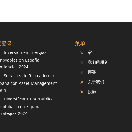
近登录
菜单
Inversión en Energías
家
9
9
novables en España:
我们的服务
9
ndencias 2024
博客
9
Servicios de Relocation en
9
关于我们
9
paña con Asset Management
ain
接触
9
Diversificar tu portafolio
9
mobiliario en España:
trategias 2024