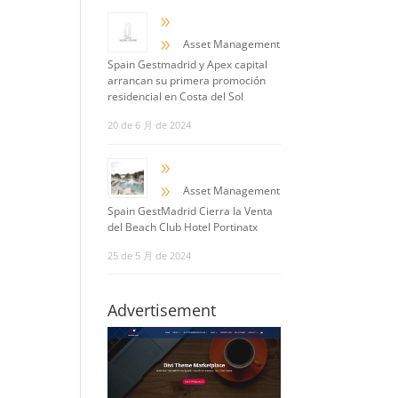
9
9
Asset Management
Spain Gestmadrid y Apex capital
arrancan su primera promoción
residencial en Costa del Sol
20 de 6 月 de 2024
9
9
Asset Management
Spain GestMadrid Cierra la Venta
del Beach Club Hotel Portinatx
25 de 5 月 de 2024
Advertisement