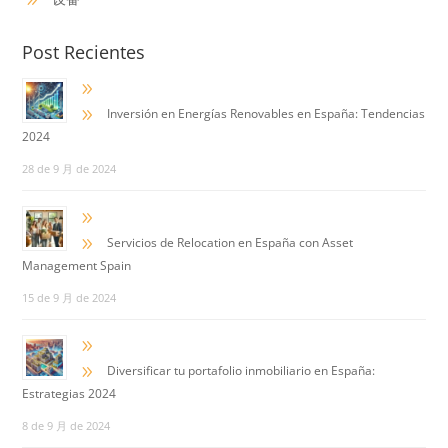
9
Post Recientes
9
9
Inversión en Energías Renovables en España: Tendencias
2024
28 de 9 月 de 2024
9
9
Servicios de Relocation en España con Asset
Management Spain
15 de 9 月 de 2024
9
9
Diversificar tu portafolio inmobiliario en España:
Estrategias 2024
8 de 9 月 de 2024