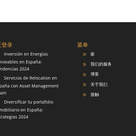
近登录
菜单
Inversión en Energías
家
9
9
novables en España:
我们的服务
9
ndencias 2024
博客
9
Servicios de Relocation en
9
关于我们
9
paña con Asset Management
ain
接触
9
Diversificar tu portafolio
9
mobiliario en España:
trategias 2024