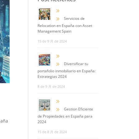
9
9
Servicios de
Relocation en España con Asset
Management Spain
15 de 9 月 de 2024
9
9
Diversificar tu
portafolio inmobiliario en España:
Estrategias 2024
8 de 9 月 de 2024
9
9
Gestion Eficiente
de Propiedades en España para
paña
2024
15 de 8 月 de 2024