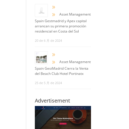
9
9
Asset Management
Spain Gestmadrid y Apex capital
arrancan su primera promoción
residencial en Costa del Sol
20 de 6 月 de 2024
9
9
Asset Management
Spain GestMadrid Cierra la Venta
del Beach Club Hotel Portinatx
25 de 5 月 de 2024
Advertisement