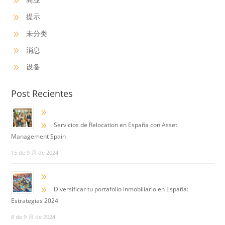
9
提示
9
未分类
9
消息
9
设备
9
Post Recientes
9
9
Servicios de Relocation en España con Asset
Management Spain
15 de 9 月 de 2024
9
9
Diversificar tu portafolio inmobiliario en España:
Estrategias 2024
8 de 9 月 de 2024