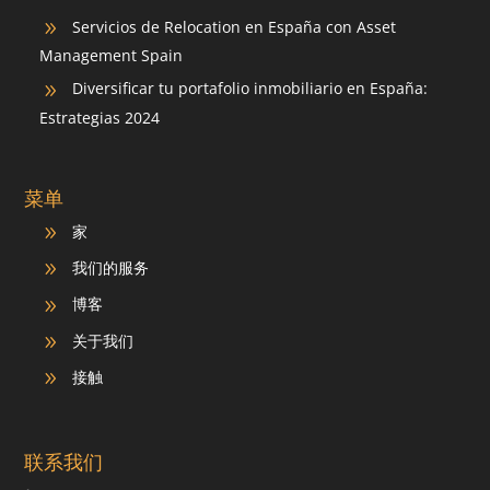
Servicios de Relocation en España con Asset
9
Management Spain
Diversificar tu portafolio inmobiliario en España:
9
Estrategias 2024
菜单
家
9
我们的服务
9
博客
9
关于我们
9
接触
9
联系我们