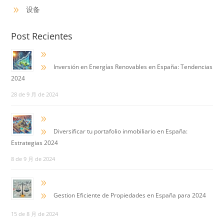
设备
9
Post Recientes
9
9
Inversión en Energías Renovables en España: Tendencias
2024
28 de 9 月 de 2024
9
9
Diversificar tu portafolio inmobiliario en España:
Estrategias 2024
8 de 9 月 de 2024
9
9
Gestion Eficiente de Propiedades en España para 2024
15 de 8 月 de 2024