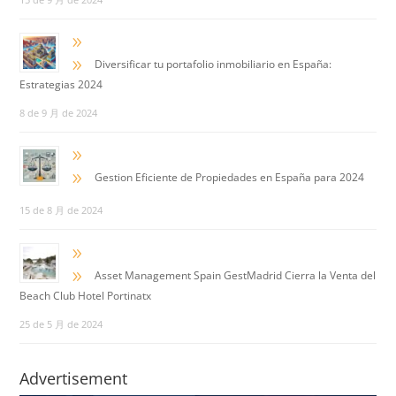
9
9
Diversificar tu portafolio inmobiliario en España:
Estrategias 2024
8 de 9 月 de 2024
9
9
Gestion Eficiente de Propiedades en España para 2024
15 de 8 月 de 2024
9
9
Asset Management Spain GestMadrid Cierra la Venta del
Beach Club Hotel Portinatx
25 de 5 月 de 2024
Advertisement