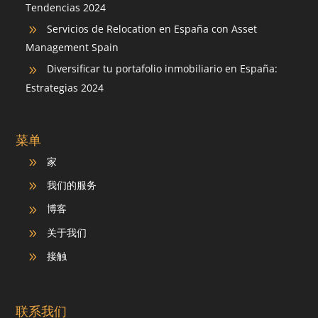
Tendencias 2024
Servicios de Relocation en España con Asset
9
Management Spain
Diversificar tu portafolio inmobiliario en España:
9
Estrategias 2024
菜单
家
9
我们的服务
9
博客
9
关于我们
9
接触
9
联系我们