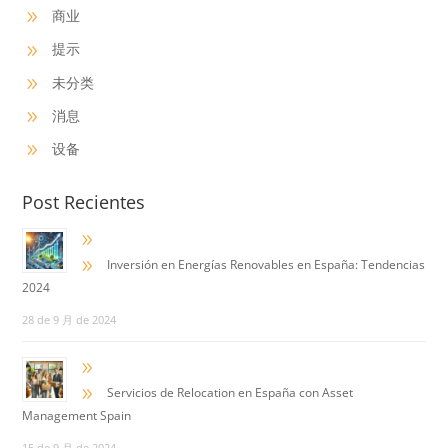
商业
9
提示
9
未分类
9
消息
9
设备
9
Post Recientes
9
9
Inversión en Energías Renovables en España: Tendencias
2024
28 de 9 月 de 2024
9
9
Servicios de Relocation en España con Asset
Management Spain
15 de 9 月 de 2024