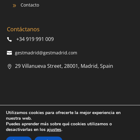
Contacto
9
Contáctanos
+34 919 991 009
gestmadrid@gestmadrid.com
29 Villanueva Street, 28001, Madrid, Spain
Utilizamos cookies para ofrecerte la mejor experiencia en
© 2022 AMS.
Política de privacidad
|
Política de cookies
|
nuestra web.
Aviso legal
| Diseñado por
RunnA Digital
Puedes aprender más sobre qué cookies utilizamos o
desactivarlas en los
ajustes
.