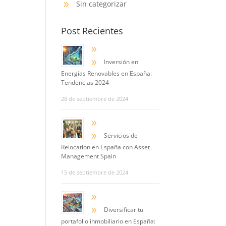
Sin categorizar
9
Post Recientes
9
9
Inversión en
Energías Renovables en España:
Tendencias 2024
28 de septiembre de 2024
9
9
Servicios de
Relocation en España con Asset
Management Spain
15 de septiembre de 2024
9
9
Diversificar tu
portafolio inmobiliario en España: