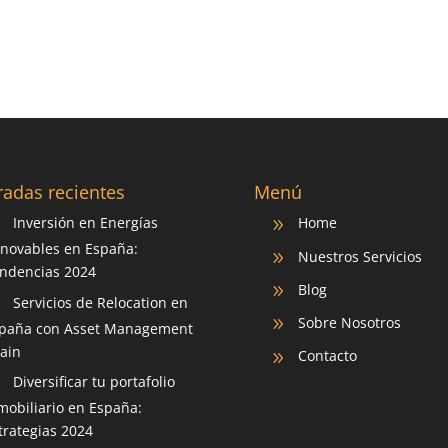
radas recientes
Menú
Inversión en Energías
Home
9
9
novables en España:
Nuestros Servicios
9
ndencias 2024
Blog
9
Servicios de Relocation en
9
Sobre Nosotros
9
paña con Asset Management
ain
Contacto
9
Diversificar tu portafolio
9
mobiliario en España:
trategias 2024