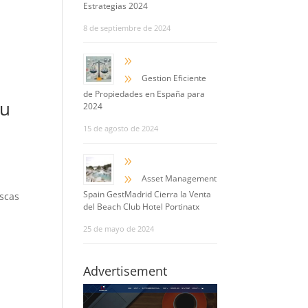
Estrategias 2024
8 de septiembre de 2024
9
9
Gestion Eficiente
de Propiedades en España para
su
2024
15 de agosto de 2024
9
9
Asset Management
Spain GestMadrid Cierra la Venta
scas
del Beach Club Hotel Portinatx
25 de mayo de 2024
Advertisement