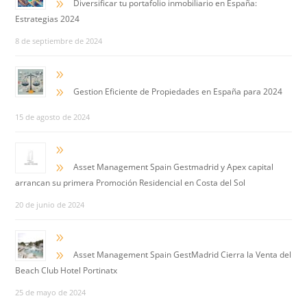
9
Diversificar tu portafolio inmobiliario en España:
Estrategias 2024
8 de septiembre de 2024
9
9
Gestion Eficiente de Propiedades en España para 2024
15 de agosto de 2024
9
9
Asset Management Spain Gestmadrid y Apex capital
arrancan su primera Promoción Residencial en Costa del Sol
20 de junio de 2024
9
9
Asset Management Spain GestMadrid Cierra la Venta del
Beach Club Hotel Portinatx
25 de mayo de 2024