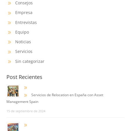
Consejos
9
Empresa
9
Entrevistas
9
Equipo
9
Noticias
9
Servicios
9
Sin categorizar
9
Post Recientes
9
9
Servicios de Relocation en España con Asset
Management Spain
15 de septiembre de 2024
9