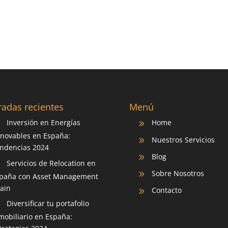
radas recientes
Menú
Inversión en Energías
Home
9
9
novables en España:
Nuestros Servicios
9
ndencias 2024
Blog
9
Servicios de Relocation en
9
Sobre Nosotros
9
paña con Asset Management
ain
Contacto
9
Diversificar tu portafolio
9
mobiliario en España: