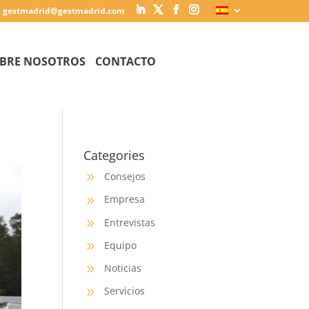
gestmadrid@gestmadrid.com
BRE NOSOTROS
CONTACTO
Categories
Consejos
9
Empresa
9
Entrevistas
9
Equipo
9
Noticias
9
Servicios
9