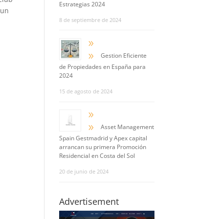
Estrategias 2024
 un
8 de septiembre de 2024
9
9
Gestion Eficiente
de Propiedades en España para
2024
15 de agosto de 2024
9
9
Asset Management
Spain Gestmadrid y Apex capital
arrancan su primera Promoción
Residencial en Costa del Sol
20 de junio de 2024
Advertisement