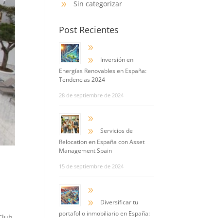
Sin categorizar
9
Post Recientes
9
9
Inversión en
Energías Renovables en España:
Tendencias 2024
28 de septiembre de 2024
9
9
Servicios de
Relocation en España con Asset
Management Spain
h
15 de septiembre de 2024
9
9
Diversificar tu
portafolio inmobiliario en España:
Club