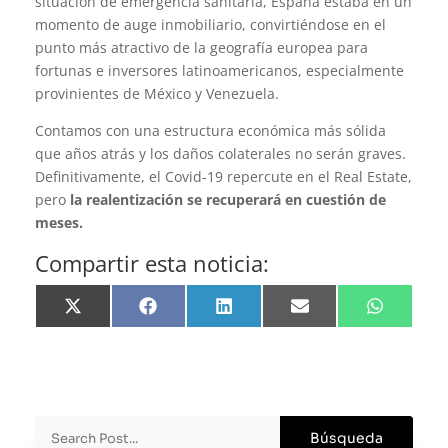
situación de emergencia sanitaria, España estaba en un
momento de auge inmobiliario, convirtiéndose en el
punto más atractivo de la geografía europea para
fortunas e inversores latinoamericanos, especialmente
provinientes de México y Venezuela.
Contamos con una estructura económica más sólida
que años atrás y los daños colaterales no serán graves.
Definitivamente, el Covid-19 repercute en el Real Estate,
pero
la realentización se recuperará en cuestión de
meses.
Compartir esta noticia:
Compartir
Compartir
Compartir
Compartir
Compartir
en
en
en
en
en
X
Facebook
LinkedIn
Email
WhatsApp
(Twitter)