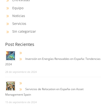
9
Equipo
9
Noticias
9
Servicios
9
Sin categorizar
9
Post Recientes
9
9
Inversión en Energías Renovables en España: Tendencias
2024
28 de septiembre de 2024
9
9
Servicios de Relocation en España con Asset
Management Spain
15 de septiembre de 2024