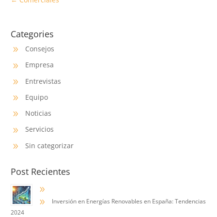
Categories
Consejos
9
Empresa
9
Entrevistas
9
Equipo
9
Noticias
9
Servicios
9
Sin categorizar
9
Post Recientes
9
9
Inversión en Energías Renovables en España: Tendencias
2024