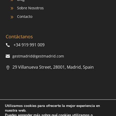
Sobre Nosotros
9
Contacto
9
Contáctanos
+34 919 991 009
gestmadrid@gestmadrid.com
29 Villanueva Street, 28001, Madrid, Spain
Utilizamos cookies para ofrecerte la mejor experiencia en
© 2022 AMS.
Política de privacidad
|
Política de cookies
|
nuestra web.
Aviso legal
| Diseñado por
RunnA Digital
Puedes aprender más sobre qué cookies utilizamos o