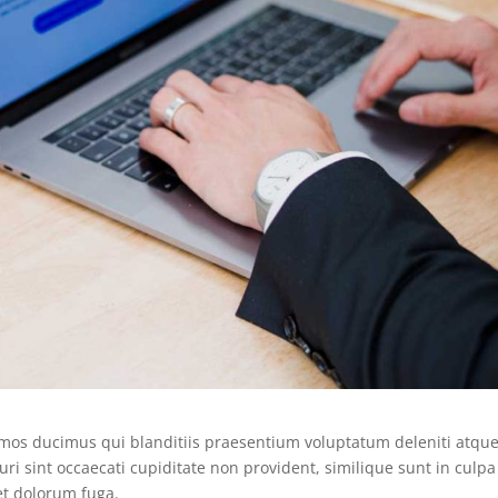
simos ducimus qui blanditiis praesentium voluptatum deleniti atqu
ri sint occaecati cupiditate non provident, similique sunt in culpa
 et dolorum fuga.