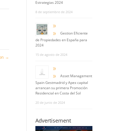
Estrategias 2024
8 de septiembre de 2024
9
9
Gestion Eficiente
de Propiedades en España para
2024
15 de agosto de 2024
ion
→
9
9
Asset Management
Spain Gestmadrid y Apex capital
arrancan su primera Promoción
Residencial en Costa del Sol
20 de junio de 2024
Advertisement