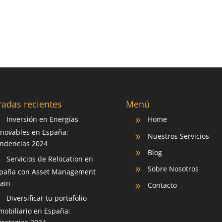
radas recientes
Menú
Inversión en Energías
Home
9
9
novables en España:
Nuestros Servicios
9
ndencias 2024
Blog
9
Servicios de Relocation en
9
Sobre Nosotros
9
paña con Asset Management
ain
Contacto
9
Diversificar tu portafolio
9
mobiliario en España: