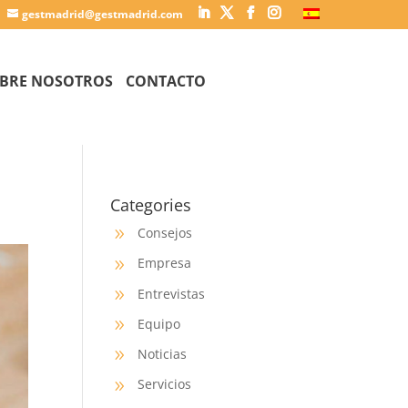
gestmadrid@gestmadrid.com
BRE NOSOTROS
CONTACTO
Categories
Consejos
9
Empresa
9
Entrevistas
9
Equipo
9
Noticias
9
Servicios
9