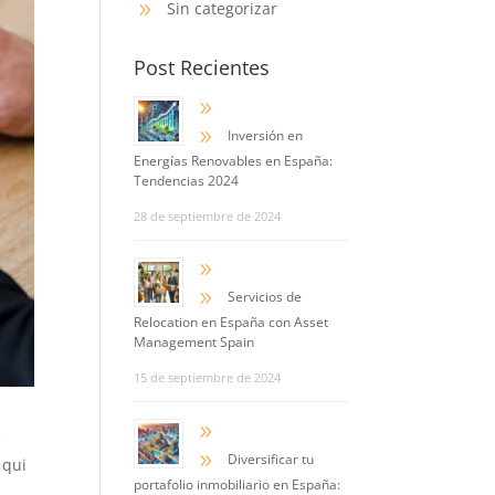
Sin categorizar
9
Post Recientes
9
9
Inversión en
Energías Renovables en España:
Tendencias 2024
28 de septiembre de 2024
9
9
Servicios de
Relocation en España con Asset
Management Spain
15 de septiembre de 2024
9
e
9
Diversificar tu
 qui
portafolio inmobiliario en España: