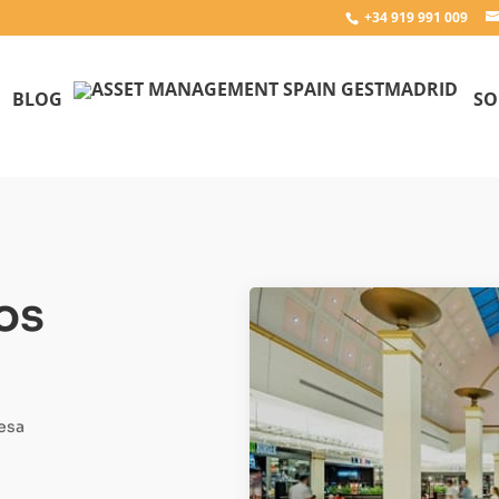
+34 919 991 009
BLOG
SO
os
esa