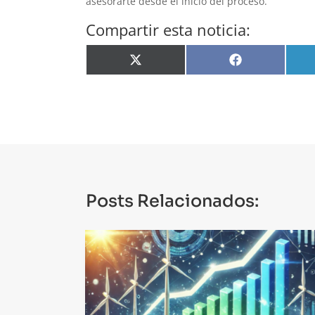
asesorarte desde el inicio del proceso.
Compartir esta noticia:
Compartir
Compartir
en
en
X
Facebook
(Twitter)
Posts Relacionados: