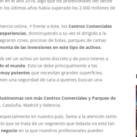
n en el año 2018, algo que los profesionales del sector
n los últimos años había superado los 2.000 millones de
mercio online. Y frente a éste, los
Centros Comerciales
 experiencias
, disminuyendo a su vez el dirigido a la
Integraron cines, piscinas de bolas, parques de camas
monta de las inversiones en este tipo de activos
.
e ser un activo un tanto discreto y de poco interes a
odo el mundo
. Esto se debe principalmente a los
 muy potentes
que necesitan grandes superficies,
onen una seguridad de cara a quienes buscan una
utónomas con más Centros Comerciales y Parques de
 Cataluña, Madrid y Valencia.
especialmente en nuestro país, llama a la atención tanto
sto que se trata de un segmento que todavía no está tan
 negocio
en la que nuestros profesionales pueden