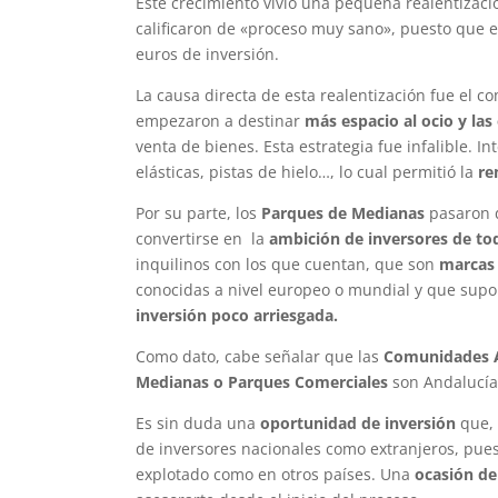
Este crecimiento vivió una pequeña realentizació
calificaron de «proceso muy sano», puesto que e
euros de inversión.
La causa directa de esta realentización fue el co
empezaron a destinar
más espacio al ocio y las
venta de bienes. Esta estrategia fue infalible. 
elásticas, pistas de hielo…, lo cual permitió la
re
Por su parte, los
Parques de Medianas
pasaron d
convertirse en la
ambición de inversores de t
inquilinos con los que cuentan, que son
marcas
conocidas a nivel europeo o mundial y que sup
inversión poco arriesgada.
Como dato, cabe señalar que las
Comunidades A
Medianas o Parques Comerciales
son Andalucía,
Es sin duda una
oportunidad de inversión
que, 
de inversores nacionales como extranjeros, pue
explotado como en otros países. Una
ocasión de