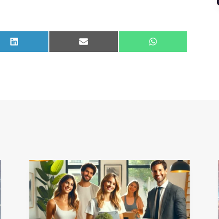
Compartir
Compartir
Compartir
en
en
en
LinkedIn
Email
WhatsApp