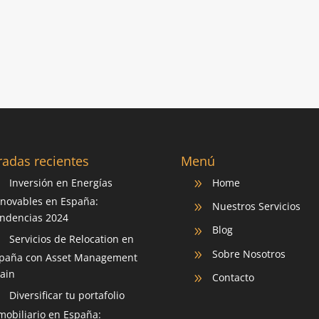
radas recientes
Menú
Inversión en Energías
Home
9
9
novables en España:
Nuestros Servicios
9
ndencias 2024
Blog
9
Servicios de Relocation en
9
Sobre Nosotros
9
paña con Asset Management
ain
Contacto
9
Diversificar tu portafolio
9
mobiliario en España: