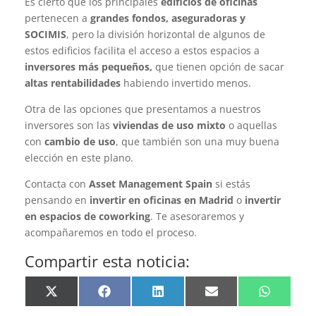
Es cierto que los principales
edificios de oficinas
pertenecen a
grandes fondos, aseguradoras y
SOCIMIS
, pero la división horizontal de algunos de
estos edificios facilita el acceso a estos espacios a
inversores más pequeños,
que tienen opción de sacar
altas rentabilidades
habiendo invertido menos.
Otra de las opciones que presentamos a nuestros
inversores son las
viviendas de uso mixto
o aquellas
con
cambio de uso
, que también son una muy buena
elección en este plano.
Contacta con
Asset Management Spain
si estás
pensando en
invertir en oficinas en Madrid
o
invertir
en espacios de coworking
. Te asesoraremos y
acompañaremos en todo el proceso.
Compartir esta noticia:
Compartir
Compartir
Compartir
Compartir
Compartir
en
en
en
en
en
X
Facebook
LinkedIn
Email
WhatsApp