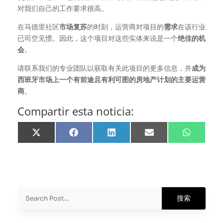
对我们自己的工作要求很高。
在马德里社区
市场复苏
的时刻，运营商对项目的
需求
在该行业
已司空见惯。因此，这个项目对这些实体来说是一个
绝佳的机
会
。
请联系我们的专业团队以获取有关此项目的更多信息，并
成为
西班牙市场上一个有前途且有利可图的房地产计划的主要运营
商
。
Compartir esta noticia:
分
分
分
分
分
享
享
享
享
享
X
Facebook
LinkedIn
邮
WhatsApp
(Twitter)
箱
地
址