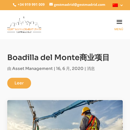
+34 919 991 009
gestmadrid@gestmadrid.com
Boadilla del Monte商业项目
由
Asset Management
|
16, 6 月, 2020
|
消息
Leer