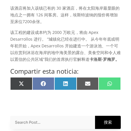
该酒店将加入该镇已有的 30 家酒店，将在太阳海岸最显眼的
地点之一拥有 126 间客房。这样，埃斯特波纳的报价将增加
至床位7200余张。
该工程的建设成本约为 2000 万欧元，将由 Apex
Desarrollos 进行。 “城镇化已经在进行中。 从今年年底或明
年初开始，Apex Desarrollos 开始建造一个游泳池、一个可
以欣赏到沐浴在海岸的地中海美景的露台、美食空间和令人难
以置信的公共区域”我们的首席执行官解释道
卡洛斯·罗梅罗。
Compartir esta noticia:
分
分
分
分
分
享
享
享
享
享
X
Facebook
LinkedIn
邮
WhatsApp
(Twitter)
箱
地
址